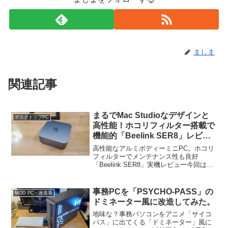
ましま
関連記事
まるでMac Studioなデザインと
デスクトップPC
高性能！ホコリフィルター搭載で
機能的「Beelink SER8」レビュ
ー
高性能なアルミボディーミニPC。ホコリ
フィルターでメンテナンス性も良好
「Beelink SER8」実機レビュー今回は最
新のAMD Ryzen APU「Ryzen 7
8845HS」を搭載した超小型パソコン
「Beelink SER8」をレビュ...
事務PCを「PSYCHO-PASS」の
MOD PC・改造系
ドミネーター風に改造してみた。
地味な？事務パソコンをアニメ「サイコ
パス」に出てくる「ドミネーター」風に