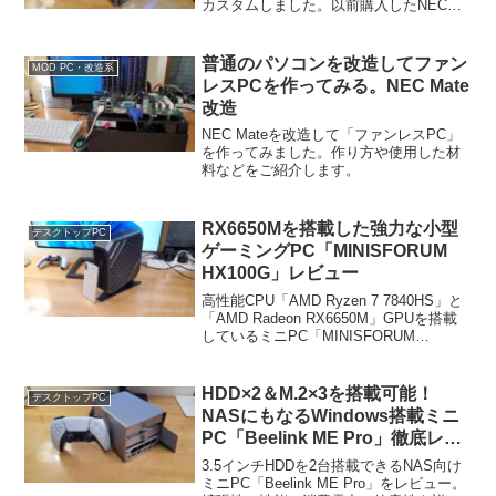
カスタムしました。以前購入したNECの
Mateをサイコパスに出てくる「ドミネー
ター（携帯型心理診断・鎮圧執行システ
ム）」風のルックスにカスタムしていき
普通のパソコンを改造してファン
MOD PC・改造系
ます。まあ、実際に...
レスPCを作ってみる。NEC Mate
改造
NEC Mateを改造して「ファンレスPC」
を作ってみました。作り方や使用した材
料などをご紹介します。
RX6650Mを搭載した強力な小型
デスクトップPC
ゲーミングPC「MINISFORUM
HX100G」レビュー
高性能CPU「AMD Ryzen 7 7840HS」と
「AMD Radeon RX6650M」GPUを搭載
しているミニPC「MINISFORUM
HX100G」をレビュー致します。スペッ
ク紹介から本体の詳細チェック、質感、
性能、騒音、分解など徹底解説レビュー
HDD×2＆M.2×3を搭載可能！
デスクトップPC
していきます。
NASにもなるWindows搭載ミニ
PC「Beelink ME Pro」徹底レビ
ュー
3.5インチHDDを2台搭載できるNAS向け
ミニPC「Beelink ME Pro」をレビュー。