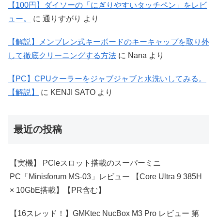
【100円】ダイソーの「にぎりやすいタッチペン」をレビ
ュー。
に
通りすがり
より
【解説】メンブレン式キーボードのキーキャップを取り外
して徹底クリーニングする方法
に
Nana
より
【PC】CPUクーラーをジャブジャブと水洗いしてみる。
【解説】
に
KENJI SATO
より
最近の投稿
【実機】 PCIeスロット搭載のスーパーミニ
PC「Minisforum MS-03」レビュー 【Core Ultra 9 385H
× 10GbE搭載】【PR含む】
【16スレッド！】GMKtec NucBox M3 Pro レビュー 第