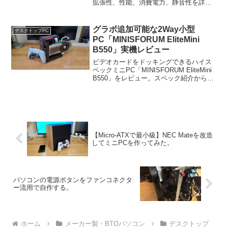
拡張性、性能、消費電力、静音性を詳し
くチェックしました。
グラボ追加可能な2Way小型
デスクトップPC
PC「MINISFORUM EliteMini
B550」実機レビュー
ビデオカードをドッキングできるハイス
ペックミニPC「MINISFORUM EliteMini
B550」をレビュー。スペック紹介から本
体の確認。性能チェック、GPUの追加、
分解など、詳細レビュー致します。
【Micro-ATXで最小級】NEC Mateを改造
してミニPCを作ってみた。
パソコンの電源ボタンをファンコネクタ
ー流用で自作する。
ホーム
メーカー製・BTOパソコン
デスクトップ