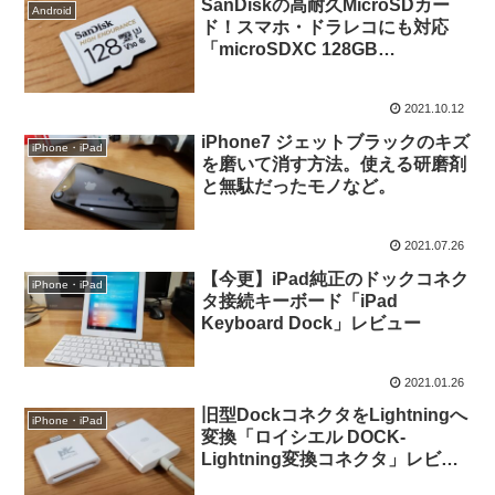
SanDiskの高耐久MicroSDカー
Android
ド！スマホ・ドラレコにも対応
「microSDXC 128GB
SDSQQNR-128G」レビュー
2021.10.12
iPhone7 ジェットブラックのキズ
iPhone・iPad
を磨いて消す方法。使える研磨剤
と無駄だったモノなど。
2021.07.26
【今更】iPad純正のドックコネク
iPhone・iPad
タ接続キーボード「iPad
Keyboard Dock」レビュー
2021.01.26
旧型DockコネクタをLightningへ
iPhone・iPad
変換「ロイシエル DOCK-
Lightning変換コネクタ」レビュ
ー