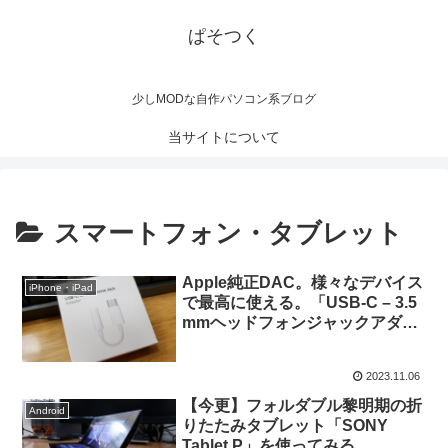
ぱそつく
少しMODな自作パソコン系ブログ
当サイトについて
スマートフォン・タブレット
Apple純正DAC。様々なデバイス
iPhone・iPad
で最高に使える。「USB-C – 3.5
mmヘッドフォンジャックアダプ
タ」レビュー
2023.11.06
【今更】フォルダブル黎明期の折
Android
りたたみタブレット「SONY
Tablet P」を使ってみる。