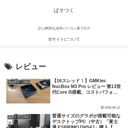
ぱそつく
少しMODな自作パソコン系ブログ
当サイトについて
レビュー
【16スレッド！】GMKtec
デスクトップPC
NucBox M3 Pro レビュー 第13世
代Core i5搭載、コストパフォー
マンスを重視したミニPC【PR含
む】
2026.06.12
普通サイズのグラボが搭載可能な
デスクトップPC
デスクトップPC（中古）「富士
通 ESPRIMO DH54J」購入【格