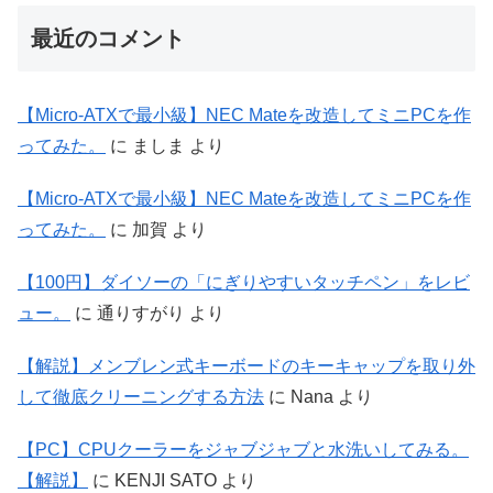
最近のコメント
【Micro-ATXで最小級】NEC Mateを改造してミニPCを作
ってみた。
に
ましま
より
【Micro-ATXで最小級】NEC Mateを改造してミニPCを作
ってみた。
に
加賀
より
【100円】ダイソーの「にぎりやすいタッチペン」をレビ
ュー。
に
通りすがり
より
【解説】メンブレン式キーボードのキーキャップを取り外
して徹底クリーニングする方法
に
Nana
より
【PC】CPUクーラーをジャブジャブと水洗いしてみる。
【解説】
に
KENJI SATO
より