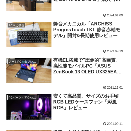
安ゲーミングPCへの道】
2024.01.09
静音メカニカル「ARCHISS
PC周辺機器
ProgresTouch TKL 静音赤軸モ
デル」開封&長期使用レビュー
2023.09.19
有機EL搭載で”圧倒的”高画質。
ノートPC・タブレットPC
高性能モバイルPC「ASUS
ZenBook 13 OLED UX325EA」
レビュー
2021.11.01
安くて高品質。サイズのお手頃
PCパーツ・アクセサリ
RGB LEDケースファン「彩風
RGB」レビュー
2021.09.11