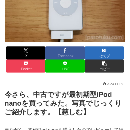
X
Facebook
はてブ
Pocket
LINE
コピー
2023.11.13
今さら、中古ですが最初期型iPod
nanoを買ってみた。写真でじっくり
ご紹介します。【慈しむ】
更ながら。初代iPod nanoを購入したのでレビューして行