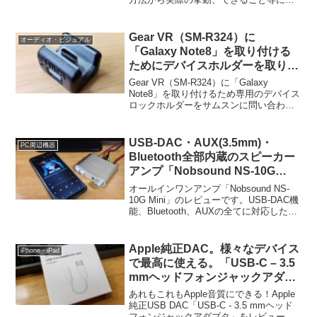
いて解説致します。
Gear VR（SM-R324）に
オーディオ・ビジュアル
「Galaxy Note8」を取り付ける
ためにデバイスホルダーを取り寄
せ購入した件
Gear VR（SM-R324）に「Galaxy
Note8」を取り付けるため専用のデバイス
ロックホルダーをサムスンに問い合わせ
て購入したので、価格などをレポートい
たします。
USB-DAC・AUX(3.5mm)・
PC周辺機器
Bluetooth全部内蔵のスピーカー
アンプ「Nobsound NS-10G
Mini」レビュー。デスクトップオ
オールインワンアンプ「Nobsound NS-
ーディオに最適
10G Mini」のレビューです。USB-DAC機
能、Bluetooth、AUXの全てに対応したパ
ワーアアンプです。低価格でシンプルか
つ高機能なデスクトップオーディオ構築
におすすめです。
Apple純正DAC。様々なデバイス
iPhone・iPad
で最高に使える。「USB-C – 3.5
mmヘッドフォンジャックアダプ
タ」レビュー
あれもこれもApple音質にできる！Apple
純正USB DAC「USB-C - 3.5 mmヘッド
フォンジャックアダプタ」をレビューし