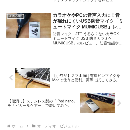
ます。機能や音質の他、色々なデバイス
での挙動などを検証したのでご紹介致し
ます。
カラオケやPCの音声入力に！音
PC周辺機器
が漏れにくいUSB防音マイク「ミ
ュートマイク MUMICUSB」レビ
ュー
防音マイク「JTT うるさくないカラOK
ミュートマイク USB 防音カラオケ
MUMICUSB」のレビュー。防音性能や音
質、息継ぎについての使用感をお伝えし
ます。しっかりと密着させれば、声を外
に漏らしたくないという思いにはある程
度応えてくれる防音性能がありました。
【小ワザ】スマホ向け有線ピンマイクを
Macで使うと便利。実際に試してみる。
【傷消し】ステンレス製の「iPod nano」
を「ピカールケアー」で磨いてみた。
ホーム
オーディオ・ビジュアル