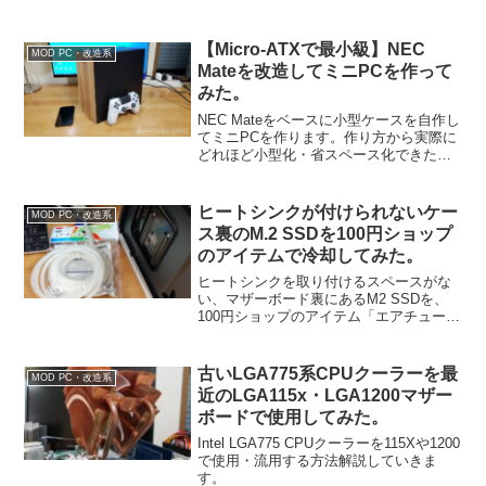
トとデメリットがあるので、それぞれ細
かくご紹介します。
【Micro-ATXで最小級】NEC
MOD PC・改造系
Mateを改造してミニPCを作って
みた。
NEC Mateをベースに小型ケースを自作し
てミニPCを作ります。作り方から実際に
どれほど小型化・省スペース化できたの
かをご紹介します。
ヒートシンクが付けられないケー
MOD PC・改造系
ス裏のM.2 SSDを100円ショップ
のアイテムで冷却してみた。
ヒートシンクを取り付けるスペースがな
い、マザーボード裏にあるM2 SSDを、
100円ショップのアイテム「エアチューブ
（シリコンチューブ）」を使用して冷却
してみたのでご紹介します。シリコンチ
ューブでなくても、空気よりも熱伝導率
古いLGA775系CPUクーラーを最
MOD PC・改造系
が高いものならば何でも効果があるかと
近のLGA115x・LGA1200マザー
思いますのでアイディアの1つとして参考
ボードで使用してみた。
になればと。
Intel LGA775 CPUクーラーを115Xや1200
で使用・流用する方法解説していきま
す。