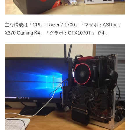
主な構成は「CPU：Ryzen7 1700」「マザボ：ASRock
X370 Gaming K4」「グラボ：GTX1070Ti」です。