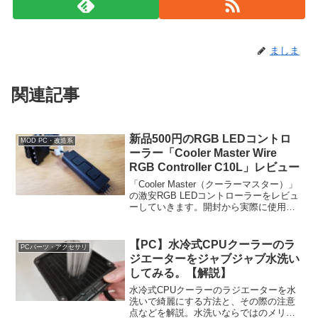
ましま
関連記事
新品500円のRGB LEDコントロ
MOD PC・改造系
ーラー「Cooler Master Wire
RGB Controller C10L」レビュー
「Cooler Master（クーラーマスター）」
の激安RGB LEDコントローラーをレビュ
ーしていきます。開封から実際に使用、
イルミネーションパターンなどをご紹介
します。
【PC】水冷式CPUクーラーのラ
PCパーツ・アクセサリ
ジエーターをジャブジャブ水洗い
してみる。【解説】
水冷式CPUクーラーのラジエーターを水
洗いで綺麗にする方法と、その際の注意
点などを解説。水洗いならではのメリッ